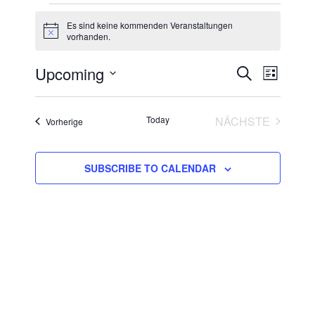
Veranstaltungen
Es sind keine kommenden Veranstaltungen
Notice
vorhanden.
Upcoming
Veranstalt
Verans
SUCHE
LIST
Ansich
Suche
Datum
Navigat
und
wählen.
Today
NÄCHSTE
Veranstaltungen
Vorherige
Ansichten,
VERANSTAL
Navigation
SUBSCRIBE TO CALENDAR